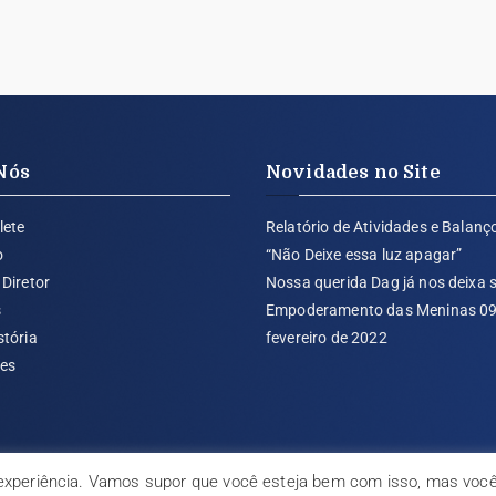
Nós
Novidades no Site
lete
Relatório de Atividades e Balanç
o
“Não Deixe essa luz apagar”
Diretor
Nossa querida Dag já nos deixa
s
Empoderamento das Meninas 09
stória
fevereiro de 2022
tes
experiência. Vamos supor que você esteja bem com isso, mas você p