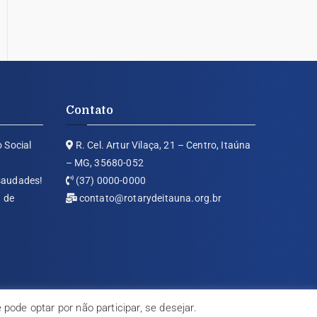
Contato
o Social
R. Cel. Artur Vilaça, 21 – Centro, Itaúna
– MG, 35680-052
 saudades!
(37) 0000-0000
 de
contato@rotarydeitauna.org.br
ode optar por não participar, se desejar.