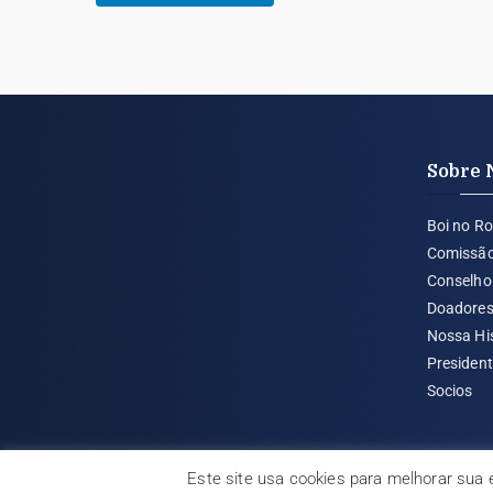
Sobre 
Boi no Ro
Comissã
Conselho 
Doadore
Nossa Hi
Presiden
Socios
Este site usa cookies para melhorar sua 