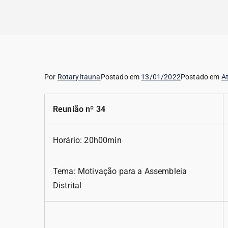
Rotary de Itaúna
Por
RotaryItauna
Postado em
13/01/2022
Postado em
A
Reunião nº 34
Horário: 20h00min
Tema: Motivação para a Assembleia
Distrital