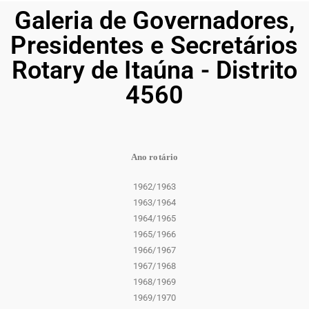
Galeria de Governadores,
Presidentes e Secretários
Rotary de Itaúna - Distrito
4560
Ano rotário
1962/1963
1963/1964
1964/1965
1965/1966
1966/1967
1967/1968
1968/1969
1969/1970