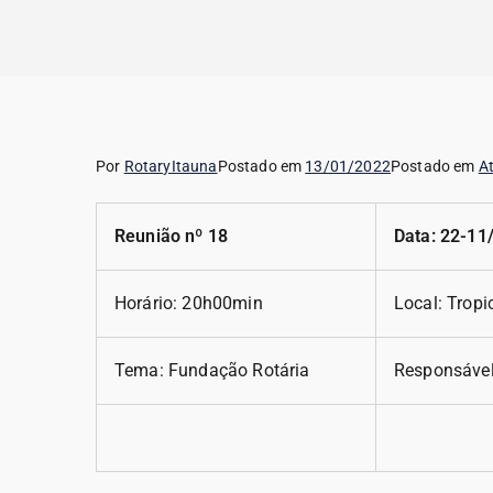
Rotary de Itaúna
Por
RotaryItauna
Postado em
13/01/2022
Postado em
A
Reunião nº 18
Data: 22-11
Horário: 20h00min
Local: Tropi
Tema: Fundação Rotária
Responsável