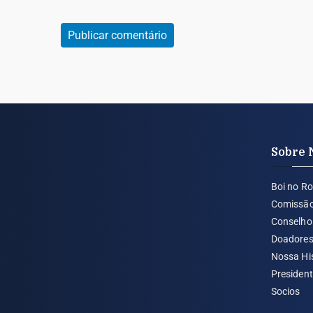
Sobre 
Boi no Ro
Comissã
Conselho 
Doadore
Nossa Hi
Presiden
Socios