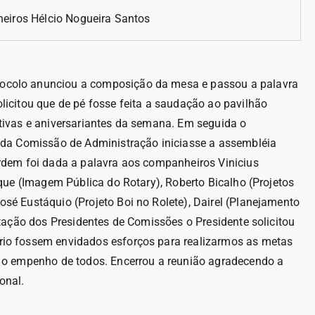
iros Hélcio Nogueira Santos
tocolo anunciou a composição da mesa e passou a palavra
licitou que de pé fosse feita a saudação ao pavilhão
stivas e aniversariantes da semana. Em seguida o
e da Comissão de Administração iniciasse a assembléia
ordem foi dada a palavra aos companheiros Vinicius
ique (Imagem Pública do Rotary), Roberto Bicalho (Projetos
sé Eustáquio (Projeto Boi no Rolete), Dairel (Planejamento
entação dos Presidentes de Comissões o Presidente solicitou
rio fossem envidados esforços para realizarmos as metas
u o empenho de todos. Encerrou a reunião agradecendo a
onal.