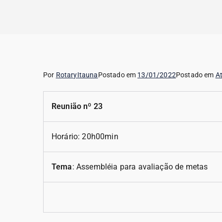
Rotary de Itaúna
Por
RotaryItauna
Postado em
13/01/2022
Postado em
A
Reunião nº 23
Horário: 20h00min
Tema
: Assembléia para avaliação de metas